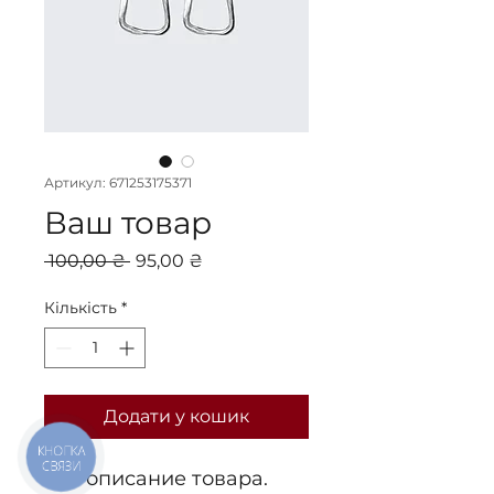
Артикул: 671253175371
Ваш товар
Звичайна
За
 100,00 ₴ 
95,00 ₴
ціна
розпродажем
Кількість
*
Додати у кошик
КНОПКА
СВЯЗИ
Это описание товара. 