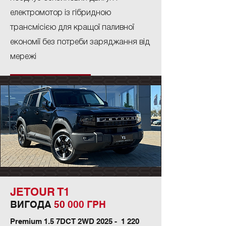
електромотор із гібридною
трансмісією для кращої паливної
економії без потреби заряджання від
мережі
ПРАЙС-ЛИСТ
JETOUR T1
ВИГОДА
5
0
000 ГРН
Premium 1.5 7DCT 2WD 2025 -
1 220